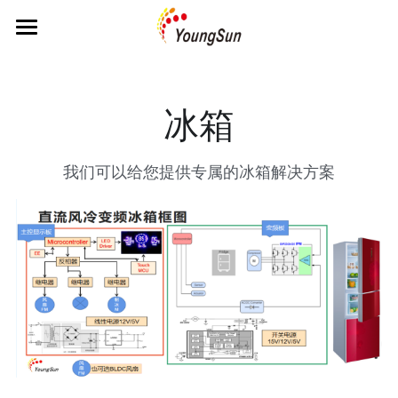
主页
关于公司
冰箱
产品中心
我们可以给您提供专属的冰箱解决方案
解决方案
MCU&CPU&FPGA
传感器
参考方案
传感器应用
存储产品
编辑器
人才招聘
冰箱
功率器件
人机互交界面
洗衣机
联系我们
输入输出
方案设计
卫浴
被动器件
案例展示