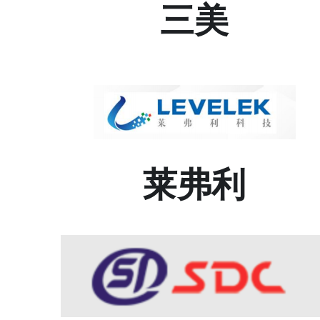
三美
莱弗利