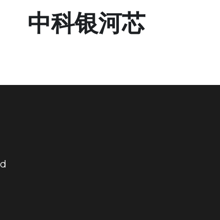
中科银河芯
td